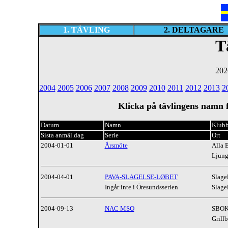
1. TÄVLING
2. DELTAGARE
T
202
2004
2005
2006
2007
2008
2009
2010
2011
2012
2013
2
Klicka på tävlingens namn 
Datum
Namn
Klub
Sista anmäl.dag
Serie
Ort
2004-01-01
Årsmöte
Alla 
Ljung
2004-04-01
PAVA-SLAGELSE-LØBET
Slage
Ingår inte i Öresundsserien
Slage
2004-09-13
NAC MSO
SBO
Grill